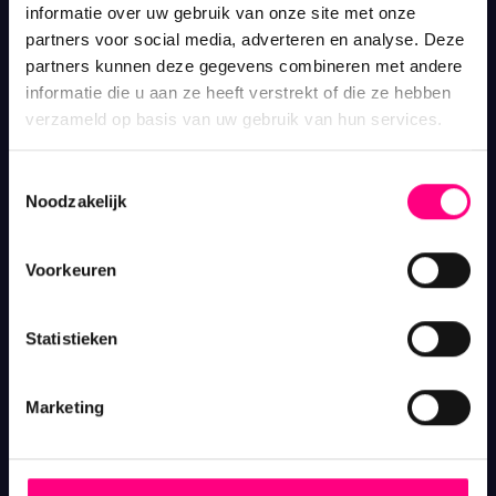
informatie over uw gebruik van onze site met onze
kosteloos.
partners voor social media, adverteren en analyse. Deze
partners kunnen deze gegevens combineren met andere
Snelle Links
informatie die u aan ze heeft verstrekt of die ze hebben
verzameld op basis van uw gebruik van hun services.
Home
Toestemmingsselectie
Gratis bezwaar maken
Noodzakelijk
Bijzondere bijstand aanvragen
Voorkeuren
Contact
Statistieken
Juridisch
Marketing
Privacyverklaring
Algemene voorwaarden
Cookieverklaring