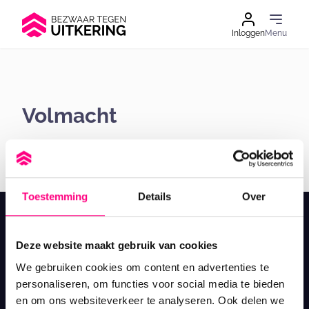
Ga naar de inhoud
Inloggen
Menu
Volmacht
BTU-volmacht
Downloaden
Toestemming
Details
Over
Deze website maakt gebruik van cookies
bezwaartegenuitkering.nl
We gebruiken cookies om content en advertenties te
personaliseren, om functies voor social media te bieden
Gratis hulp bij bezwaar maken tegen besluiten van UWV.
en om ons websiteverkeer te analyseren. Ook delen we
WIA, WW en Ziektewet — Professioneel en volledig